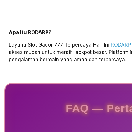
Apa Itu RODARP?
Layana Slot Gacor 777 Terpercaya Hari Ini
RODARP
akses mudah untuk meraih jackpot besar. Platform
pengalaman bermain yang aman dan terpercaya.
FAQ — Pert