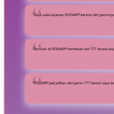
“Saya suka layanan RODARP karena slot gacornya 
“Bermain di RODARP membuat slot 777 terasa terpe
“RODARP jadi pilihan slot gacor 777 favorit saya k